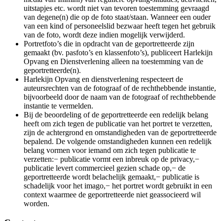
uitstapjes etc. wordt niet van tevoren toestemming gevraagd
van degene(n) die op de foto staat/staan. Wanneer een ouder
van een kind of personeelslid bezwaar heeft tegen het gebruik
van de foto, wordt deze indien mogelijk verwijderd.
Portretfoto’s die in opdracht van de geportretteerde zijn
gemaakt (bv. pasfoto’s en klassenfoto’s), publiceert Harlekijn
Opvang en Dienstverlening alleen na toestemming van de
geportretteerde(n).
Harlekijn Opvang en dienstverlening respecteert de
auteursrechten van de fotograaf of de rechthebbende instantie,
bijvoorbeeld door de naam van de fotograaf of rechthebbende
instantie te vermelden.
Bij de beoordeling of de geportretteerde een redelijk belang
heeft om zich tegen de publicatie van het portret te verzetten,
zijn de achtergrond en omstandigheden van de geportretteerde
bepalend. De volgende omstandigheden kunnen een redelijk
belang vormen voor iemand om zich tegen publicatie te
verzetten:− publicatie vormt een inbreuk op de privacy,−
publicatie levert commercieel gezien schade op,− de
geportretteerde wordt belachelijk gemaakt,− publicatie is
schadelijk voor het imago,− het portret wordt gebruikt in een
context waarmee de geportretteerde niet geassocieerd wil
worden.