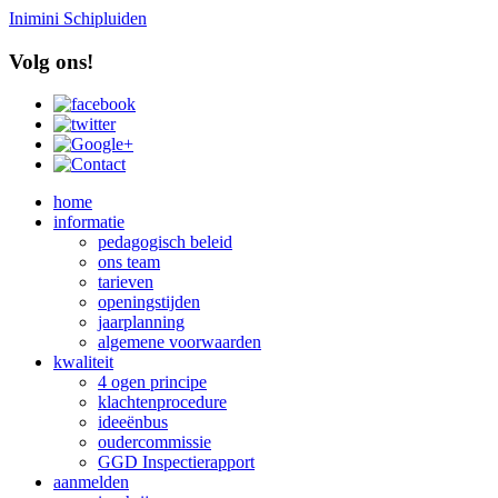
Inimini Schipluiden
Volg ons!
home
informatie
pedagogisch beleid
ons team
tarieven
openingstijden
jaarplanning
algemene voorwaarden
kwaliteit
4 ogen principe
klachtenprocedure
ideeënbus
oudercommissie
GGD Inspectierapport
aanmelden