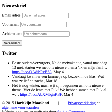
Nieuwsbrief
Email adres:
Voornaam:
Achternaam:
Twitter
Beste ouders/verzorgers, Na de meivakantie, vanaf maandag
13 mei, starten we met ons nieuwe thema ‘Ik en mijn fami…
https://t.co/OAdibRcB63
,
May 4
Vandaag kwam er een lammetje op bezoek in de klas. Wat
was ze lief en zacht.
,
Mar 18
Het is nog winter, maar wij zijn begonnen aan ons nieuwe
thema: Vier de lente met Puk! We hebben samen met Puk al
w…
https://t.co/AbXMbgnK3F
,
Mar 4
© 2015
Harlekijn Maasland
|
Privacyverklaring
en
algemene voorwaarden
Website ontwerp en realisatie door
Studio Communo